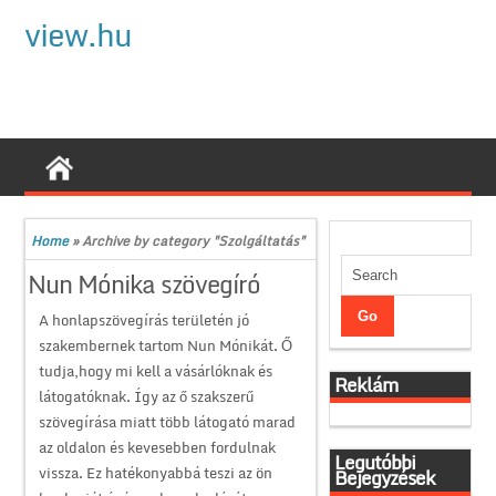
view.hu
Home
»
Archive by category "Szolgáltatás"
Nun Mónika szövegíró
A honlapszövegírás területén jó
szakembernek tartom Nun Mónikát. Ő
tudja,hogy mi kell a vásárlóknak és
Reklám
látogatóknak. Így az ő szakszerű
szövegírása miatt több látogató marad
az oldalon és kevesebben fordulnak
Legutóbbi
vissza. Ez hatékonyabbá teszi az ön
Bejegyzések