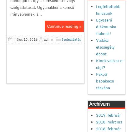
honlapját és így a kereskedését vagy
Legféltettebb
szolgáltatását. Ugyanakkor a kereső
kincsünk
irányelveinek is...
Egyszerű
Continue reading »
diákmunka
fiúknak!
május 10, 2016
admin
Szolgáltatás
Vadász
elsősegély
doboz
Kinek való az e-
cigi?
Pakolj
babakocsi
táskába
Archívum
2019. február
2018. március
2018. február