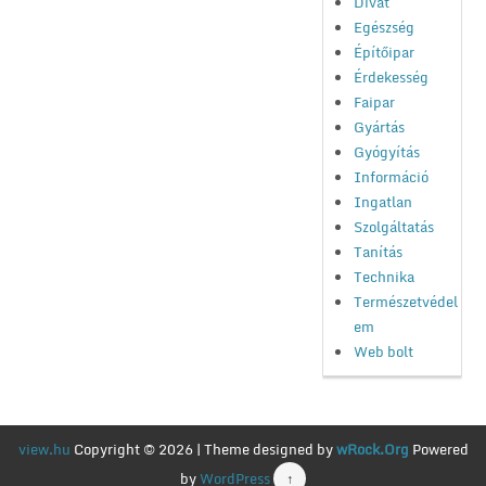
Divat
Egészség
Építőipar
Érdekesség
Faipar
Gyártás
Gyógyítás
Információ
Ingatlan
Szolgáltatás
Tanítás
Technika
Természetvédel
em
Web bolt
view.hu
Copyright © 2026 | Theme designed by
wRock.Org
Powered
by
WordPress
↑