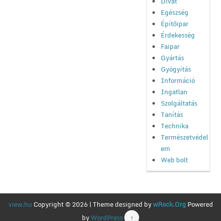
Divat
Egészség
Építőipar
Érdekesség
Faipar
Gyártás
Gyógyítás
Információ
Ingatlan
Szolgáltatás
Tanítás
Technika
Természetvédel
em
Web bolt
view.hu
Copyright © 2026 | Theme designed by
wRock.Org
Powered
by
WordPress
↑