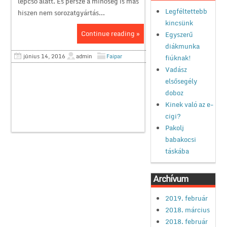
lépcső alatt. És persze a minőség is más
Legféltettebb
hiszen nem sorozatgyártás...
kincsünk
Continue reading »
Egyszerű
diákmunka
június 14, 2016
admin
Faipar
fiúknak!
Vadász
elsősegély
doboz
Kinek való az e-
cigi?
Pakolj
babakocsi
táskába
Archívum
2019. február
2018. március
2018. február