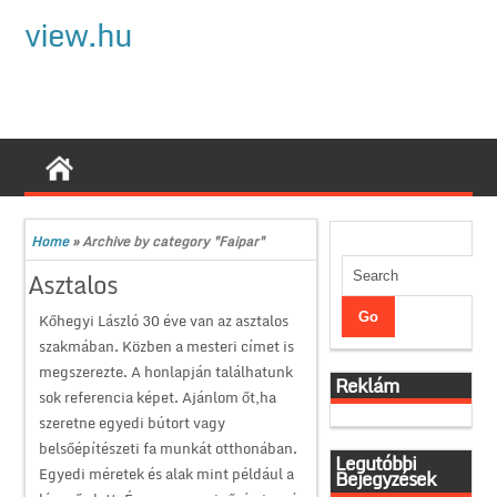
view.hu
Home
»
Archive by category "Faipar"
Asztalos
Kőhegyi László 30 éve van az asztalos
szakmában. Közben a mesteri címet is
megszerezte. A honlapján találhatunk
Reklám
sok referencia képet. Ajánlom őt,ha
szeretne egyedi bútort vagy
belsőépítészeti fa munkát otthonában.
Legutóbbi
Egyedi méretek és alak mint például a
Bejegyzések