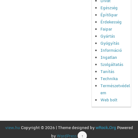
Divat
Egészség
Építőipar
Érdekesség
Faipar
Gyártás
Gyógyítás
Információ
Ingatlan
Szolgáltatás
Tanítás
Technika
Természetvédel
em
Web bolt
view.hu
Copyright © 2026 | Theme designed by
wRock.Org
Powered
by
WordPress
↑