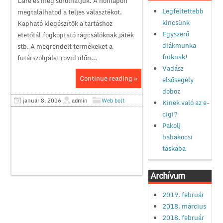
Care és még sorolhatjuk. A honlapon
Legféltettebb
megtalálhatod a teljes választékot.
kincsünk
Kapható kiegészítők a tartáshoz
Egyszerű
etetőtál,fogkoptató rágcsálóknak,játék
diákmunka
stb. A megrendelt termékeket a
fiúknak!
futárszolgálat rövid időn...
Vadász
Continue reading »
elsősegély
doboz
január 8, 2016
admin
Web bolt
Kinek való az e-
cigi?
Pakolj
babakocsi
táskába
Archívum
2019. február
2018. március
2018. február