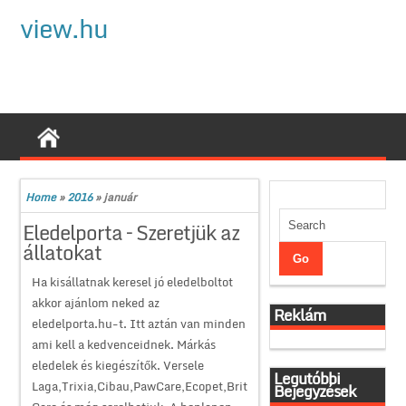
view.hu
Home
»
2016
»
január
Eledelporta – Szeretjük az
állatokat
Ha kisállatnak keresel jó eledelboltot
akkor ajánlom neked az
Reklám
eledelporta.hu-t. Itt aztán van minden
ami kell a kedvenceidnek. Márkás
eledelek és kiegészítők. Versele
Legutóbbi
Laga,Trixia,Cibau,PawCare,Ecopet,Brit
Bejegyzések