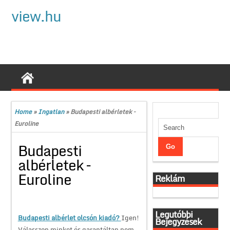
view.hu
Home
»
Ingatlan
»
Budapesti albérletek –
Euroline
Budapesti
albérletek –
Euroline
Reklám
Legutóbbi
Budapesti albérlet olcsón kiadó?
Igen!
Bejegyzések
Válasszon minket és garantáltan nem