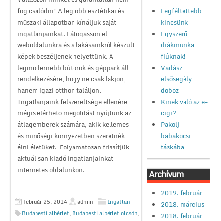
Legféltettebb
fog csalódni! A legjobb esztétikai és
kincsünk
műszaki állapotban kínáljuk saját
Egyszerű
ingatlanjainkat. Látogasson el
diákmunka
weboldalunkra és a lakásainkról készült
fiúknak!
képek beszéljenek helyettünk. A
Vadász
legmodernebb bútorok és géppark áll
elsősegély
rendelkezésére, hogy ne csak lakjon,
doboz
hanem igazi otthon találjon.
Kinek való az e-
Ingatlanjaink felszereltsége ellenére
cigi?
mégis elérhető megoldást nyújtunk az
Pakolj
átlagemberek számára, akik kellemes
babakocsi
és minőségi környezetben szeretnék
táskába
élni életüket. Folyamatosan frissítjük
aktuálisan kiadó ingatlanjainkat
internetes oldalunkon.
Archívum
2019. február
február 25, 2014
admin
Ingatlan
2018. március
Budapesti albérlet
,
Budapesti albérlet olcsón
,
2018. február