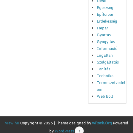
Divat
Egészség
Építőipar
Érdekesség
Faipar
Gyártás
Gyógyítás
Információ
Ingatlan
Szolgáltatás
Tanítás
Technika
Természetvédel
em
Web bolt
view.hu
Copyright © 2026 | Theme designed by
wRock.Org
Powered
by
WordPress
↑